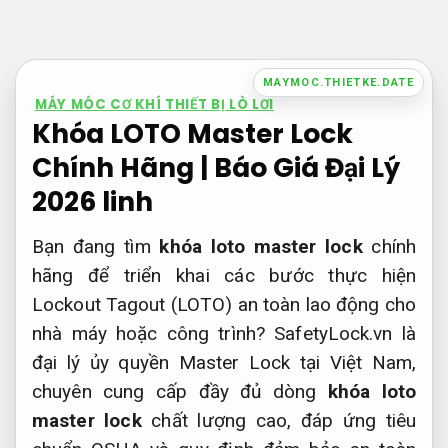
Bỏ
qua
nội
MAYMOC.THIETKE.DATE
dung
MÁY MÓC CƠ KHÍ THIẾT BỊ LÒ LƠI
Khóa LOTO Master Lock
Chính Hãng | Báo Giá Đại Lý
2026 linh
Bạn đang tìm
khóa loto master lock
chính
hãng để triển khai các bước thực hiện
Lockout Tagout (LOTO) an toàn lao động cho
nhà máy hoặc công trình? SafetyLock.vn là
đại lý ủy quyền Master Lock tại Việt Nam,
chuyên cung cấp đầy đủ dòng
khóa loto
master lock
chất lượng cao, đáp ứng tiêu