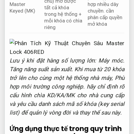
chủ) mở được
Master
hợp nhiều dây
tất cả khóa
Keyed (MK)
chuyền.
cần
trong hệ thống +
phân cấp quyền
mỗi khóa có chìa
mở khóa
riêng
Lưu ý khi đặt hàng số lượng lớn:
Máy móc.
Tăng năng suất sản xuất.
Khi mua từ 20 khóa
trở lên cho cùng một hệ thống nhà máy,
Phù
hợp môi trường công nghiệp.
hãy chỉ định rõ
cấu hình chìa KD/KA/MK cho nhà cung cấp
và yêu cầu danh sách mã số khóa (key serial
list) để quản lý vòng đời và thay thế sau này.
Ứng dụng thực tế trong quy trình