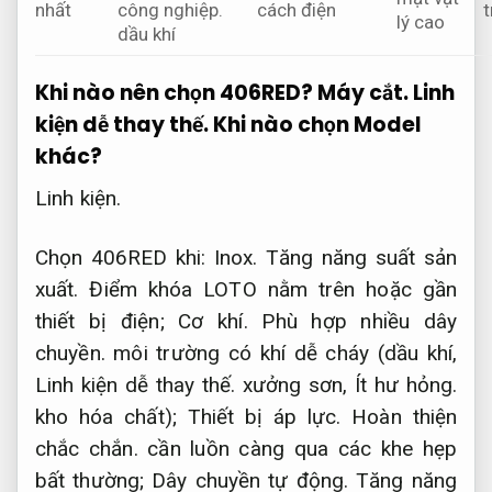
nhất
công nghiệp.
cách điện
t
lý cao
dầu khí
Khi nào nên chọn 406RED?
Máy cắt.
Linh
kiện dễ thay thế.
Khi nào chọn Model
khác?
Linh kiện.
Chọn 406RED khi:
Inox.
Tăng năng suất sản
xuất.
Điểm khóa LOTO nằm trên hoặc gần
thiết bị điện;
Cơ khí.
Phù hợp nhiều dây
chuyền.
môi trường có khí dễ cháy (dầu khí,
Linh kiện dễ thay thế.
xưởng sơn,
Ít hư hỏng.
kho hóa chất);
Thiết bị áp lực.
Hoàn thiện
chắc chắn.
cần luồn càng qua các khe hẹp
bất thường;
Dây chuyền tự động.
Tăng năng