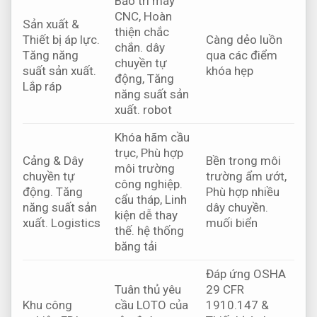
Bảo trì máy
CNC,
Hoàn
Sản xuất &
thiện chắc
Thiết bị áp lực.
Càng dẻo luồn
chắn.
dây
Tăng năng
qua các điểm
chuyền tự
suất sản xuất.
khóa hẹp
động,
Tăng
Lắp ráp
năng suất sản
xuất.
robot
Khóa hãm cầu
trục,
Phù hợp
Cảng &
Dây
Bền trong môi
môi trường
chuyền tự
trường ẩm ướt,
công nghiệp.
động.
Tăng
Phù hợp nhiều
cẩu tháp,
Linh
năng suất sản
dây chuyền.
kiện dễ thay
xuất.
Logistics
muối biển
thế.
hệ thống
băng tải
Đáp ứng OSHA
Tuân thủ yêu
29 CFR
Khu công
cầu LOTO của
1910.147 &