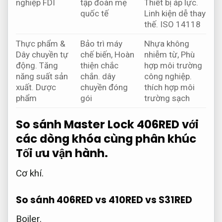
nghiệp FDI
tập đoàn mẹ
Thiết bị áp lực.
quốc tế
Linh kiện dễ thay
thế.
ISO 14118
Thực phẩm &
Bảo trì máy
Nhựa không
Dây chuyền tự
chế biến,
Hoàn
nhiễm từ,
Phù
động.
Tăng
thiện chắc
hợp môi trường
năng suất sản
chắn.
dây
công nghiệp.
xuất.
Dược
chuyền đóng
thích hợp môi
phẩm
gói
trường sạch
So sánh Master Lock 406RED với
các dòng khóa cùng phân khúc
Tối ưu vận hành.
Cơ khí.
So sánh 406RED vs 410RED vs S31RED
Boiler.