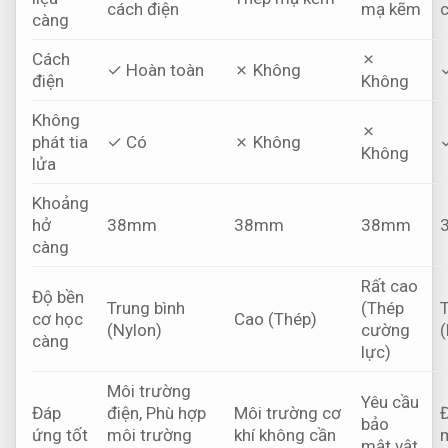
cách điện
mạ kẽm
c
càng
Cách
✗
✓ Hoàn toàn
✗ Không
điện
Không
Không
✗
phát tia
✓ Có
✗ Không
Không
lửa
Khoảng
hở
38mm
38mm
38mm
càng
Rất cao
Độ bền
Trung bình
(Thép
T
cơ học
Cao (Thép)
(Nylon)
cường
(
càng
lực)
Môi trường
Yêu cầu
Đáp
điện,
Phù hợp
Môi trường cơ
Đ
bảo
ứng tốt
môi trường
khí không cần
m
mật vật