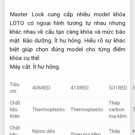
Master Lock cung cấp nhiều model khóa
LOTO có ngoại hình tương tự nhau nhưng
khác nhau về cấu tạo càng khóa và mức bảo
mật.
Bảo dưỡng.
Ít hư hỏng.
Hiểu rõ sự khác
biệt giúp chọn đúng model cho từng điểm
khóa cụ thể:
Máy cắt.
Ít hư hỏng.
Tiêu
406RED
410RED
S31RED
chí
Chất
Thép
liệu
Thermoplastic
Thermoplastic
carbon
T
thân
mạ kẽm
Chất
Nylon dẻo
Thép
N
liệu
Thép mạ kẽm