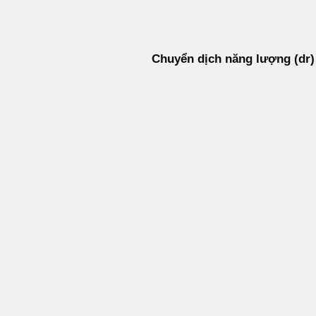
Bỏ
qua
nội
Chuyển dịch năng lượng (dr)
dung